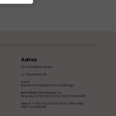
Adres
43-300 Bielsko-Biała,
ul. Cieszyńska 96
Konto:
Kościół Chrześcijan Dnia Sobotniego
BNP PARIBAS Bank Polska S.A.
Nr konta: 11 1750 0012 0000 0000 3499 4498
IBAN: PL 11 1750 0012 0000 0000 3499 4498
SWIFT: RCBWPLPW