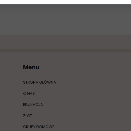
Menu
STRONA GŁÓWNA
O NAS
EDUKACJA
ZLOT
GRUPY DOMOWE