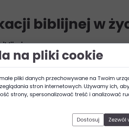
acji biblijnej w ż
iblijnej
a na pliki cookie
 duchowym rozwoju wiernych, oferując głębsze zroz
silniejszych więzi z Bogiem oraz wspólnotą.
 małe pliki danych przechowywane na Twoim urzą
zeglądania stron internetowych. Używamy ich, aby
ursy, warsztaty i zajęcia, które pomagają uczestni
ość strony, spersonalizować treść i analizować r
jest rozwijanie wiary oraz umiejętności duchowyc
Dostosuj
Zezwól 
howość, umożliwia głębsze zrozumienie nauk chrze