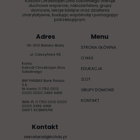
Kościół Chrześcijan Dnia Sobotniego oferuje
duchowe wsparcie, nabożeństwa, grupy
domowe, lekcje biblijne oraz działania
charytatywne, budując wspólnotę i pomagając
potrzebującym.
Adres
Menu
43-300 Bielsko-Biała,
STRONA GŁÓWNA
ul. Cieszyńska 96
O NAS
Konto:
Kościół Chrześcijan Dnia
EDUKACJA
Sobotniego
ZLOT
BNP PARIBAS Bank Polska
S.A.
Nr konta: 11 1750 0012
GRUPY DOMOWE
0000 0000 3499 4498
KONTAKT
IBAN: PL 11 1750 0012 0000
0000 3499 4498
SWIFT: RCBWPLPW
Kontakt
sekretariat@kchds.pl