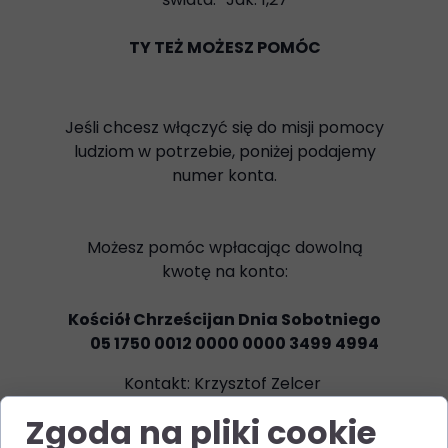
TY TEŻ MOŻESZ POMÓC
Jeśli chcesz włączyć się do misji pomocy
ludziom w potrzebie, poniżej podajemy
numer konta.
Możesz pomóc wpłacając dowolną
kwotę na konto:
Kościół Chrześcijan Dnia Sobotniego
05 1750 0012 0000 0000 3499 4994
Kontakt: Krzysztof Zelcer
tel. 519 765 823
Zgoda na pliki cookie