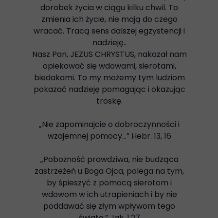
dorobek życia w ciągu kilku chwil. To
zmienia ich życie, nie mają do czego
wracać. Tracą sens dalszej egzystencji i
nadzieję..
Nasz Pan, JEZUS CHRYSTUS, nakazał nam
opiekować się wdowami, sierotami,
biedakami. To my możemy tym ludziom
pokazać nadzieję pomagając i okazując
troskę.
„Nie zapominajcie o dobroczynności i
wzajemnej pomocy…” Hebr. 13, 16
„Pobożność prawdziwa, nie budząca
zastrzeżeń u Boga Ojca, polega na tym,
by śpieszyć z pomocą sierotom i
wdowom w ich utrapieniach i by nie
poddawać się złym wpływom tego
świata.” Jak. 1,27