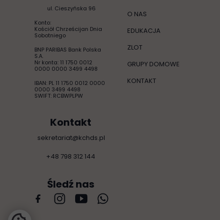
ul. Cieszyńska 96
O NAS
Konto:
Kościół Chrześcijan Dnia
EDUKACJA
Sobotniego
ZLOT
BNP PARIBAS Bank Polska
S.A.
Nr konta: 11 1750 0012
GRUPY DOMOWE
0000 0000 3499 4498
KONTAKT
IBAN: PL 11 1750 0012 0000
0000 3499 4498
SWIFT: RCBWPLPW
Kontakt
sekretariat@kchds.pl
+48 798 312 144
Śledź nas