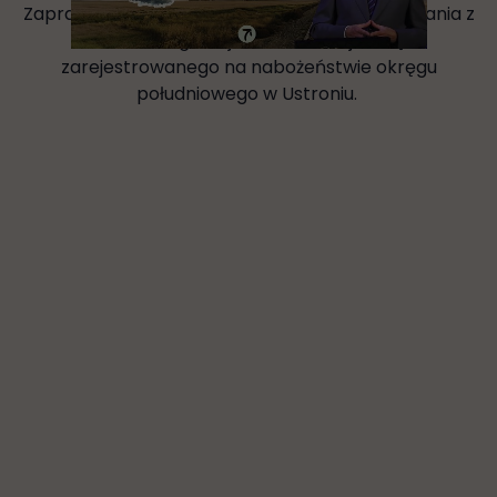
Zapraszamy Cię do obejrzenia pierwszego kazania z
serii „Odwagi! Ja jestem, nie bójcie się”,
zarejestrowanego na nabożeństwie okręgu
południowego w Ustroniu.