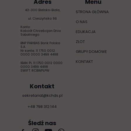
Adres
Menu
43-300 Bielsko-Biała,
STRONA GŁÓWNA
ul. Cieszyńska 96
O NAS
Konto:
Kościół Chrześcijan Dnia
EDUKACJA
Sobotniego
ZLOT
BNP PARIBAS Bank Polska
S.A.
Nr konta: 11 1750 0012
GRUPY DOMOWE
0000 0000 3499 4498
KONTAKT
IBAN: PL 11 1750 0012 0000
0000 3499 4498
SWIFT: RCBWPLPW
Kontakt
sekretariat@kchds.pl
+48 798 312 144
Śledź nas