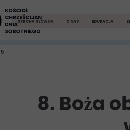
KOŚCIÓŁ
CHRZEŚCIJAN
STRONA GŁÓWNA
O NAS
EDUKACJA
Z
DNIA
SOBOTNIEGO
25
8. Boża 