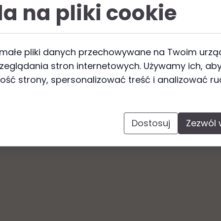
a na pliki cookie
którzy pragną prowadzić
edukację biblijną w dom
stała przygotowana tak, aby w prosty i ciekawy s
 małe pliki danych przechowywane na Twoim urzą
y Słowa Bożego. To gotowe pomoce dydaktyczne,
zeglądania stron internetowych. Używamy ich, aby
uczaniu, rozmowie i wspólnym odkrywaniu Bożych o
ość strony, spersonalizować treść i analizować r
ej, aby pobrać
lekcje w formacie PDF
:
8. Boża obi
arodów
Dostosuj
Zezwól 