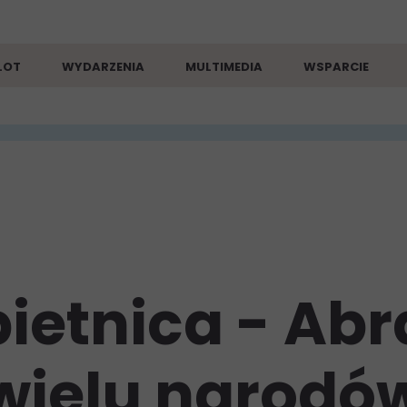
LOT
WYDARZENIA
MULTIMEDIA
WSPARCIE
obietnica - A
wielu narodó