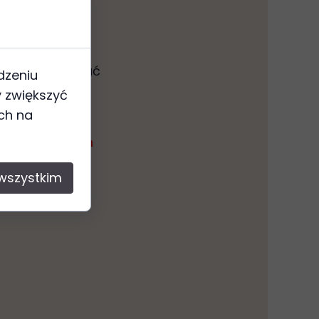
u
.
posób przybliżać
dzeniu
 które
 zwiększyć
bietnic.
uch na
etnica - Abram
wszystkim