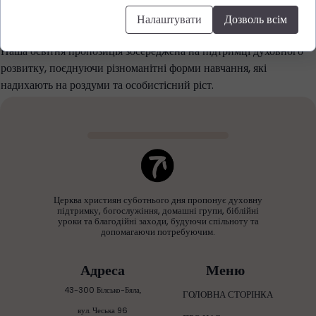
Налаштувати
Дозволь всім
Підсумок
Наша освітня пропозиція зосереджена на підтримці духовного
розвитку, поєднуючи різноманітні форми навчання, які
надихають на роздуми та особистісний ріст.
Церква християн суботнього дня пропонує духовну
підтримку, богослужіння, домашні групи, біблійні
уроки та благодійні заходи, будуючи спільноту та
допомагаючи потребуючим.
Адреса
Меню
43-300 Білсько-Бяла,
ГОЛОВНА СТОРІНКА
вул. Чеська 96