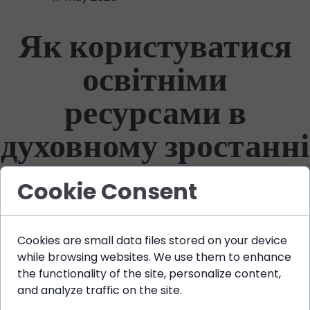
Як користуватися
освітніми
ресурсами в
духовному зростанні
Cookie Consent
Відкривайте духовний потенціал
Підтримка духовного зростання через освіту є ключем до
гармонії та задоволення. Ми пропонуємо різноманітні ресурси,
Cookies are small data files stored on your device
такі як семінари, онлайн-курси та матеріали для самостійного
while browsing websites. We use them to enhance
навчання, які дозволяють відкривати глибші аспекти духовності
the functionality of the site, personalize content,
та особистісного розвитку, допомагаючи досягти внутрішнього
and analyze traffic on the site.
спокою та вищої мети.