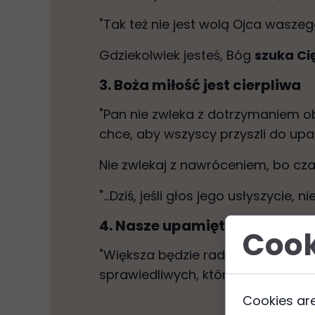
"Tak też nie jest wolą Ojca waszego
Gdziekolwiek jesteś, Bóg
szuka Cię
3. Boża miłość jest cierpliwa
"Pan nie zwleka z dotrzymaniem obi
chce, aby wszyscy przyszli do upam
Nie zwlekaj z nawróceniem, bo cza
"...Dziś, jeśli głos jego usłyszycie,
4. Nasze upamiętanie sprawi
Cook
"Większa będzie radość w niebie z 
sprawiedliwych, którzy nie potrzebu
Cookies are