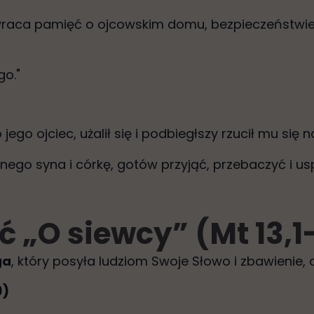
aca pamięć o ojcowskim domu, bezpieczeństwie i
go."
 jego ojciec, użalił się i podbiegłszy rzucił mu się n
go syna i córkę, gotów przyjąć, przebaczyć i usp
ść „O siewcy” (Mt 13,1
ga
, który posyła ludziom Swoje Słowo i zbawienie, a
9)