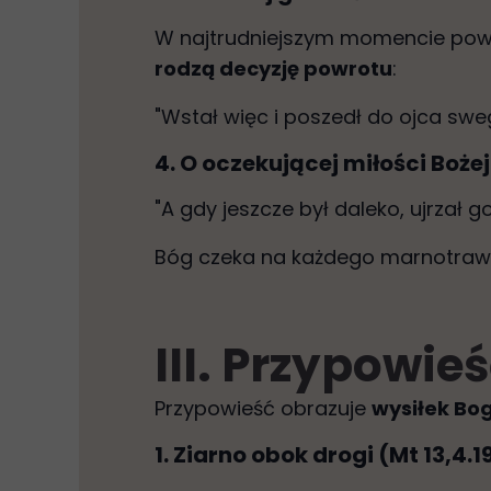
W najtrudniejszym momencie powr
rodzą decyzję powrotu
:
"Wstał więc i poszedł do ojca swe
4. O oczekującej miłości Bożej
"A gdy jeszcze był daleko, ujrzał go
Bóg czeka na każdego marnotrawne
III. Przypowie
Przypowieść obrazuje
wysiłek Bo
1. Ziarno obok drogi (Mt 13,4.1