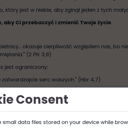
, który jest w niebie, aby zginął jeden z tych małych
, aby Ci przebaczyć i zmienić Twoje życie
.
etnicy... okazuje cierpliwość względem nas, bo nie
iętania." (2 Ptr 3,9)
s jest ograniczony:
 nie zatwardzajcie serc waszych." (Hbr 4,7)
a Bogu radość
ie Consent
jednego grzesznika, który się upamięta, niż z dziew
ją upamiętania." (Łk 15,7.10)
 small data files stored on your device while bro