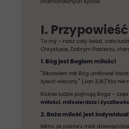
marnotrawnych synów.
I. Przypowieść
To my – nasz cały świat, cała lud
Chrystusie, Dobrym Pasterzu, stara
1. Bóg jest Bogiem miłości
"Albowiem tak Bóg umiłował świat,
żywot wieczny." (Jan 3,16)"Kto nie m
Różnie ludzie pojmują Boga – częs
miłości, miłosierdzia i życzliwoś
2. Boża miłość jest indywidua
Mimo że pasterz miał dziewięćdzies