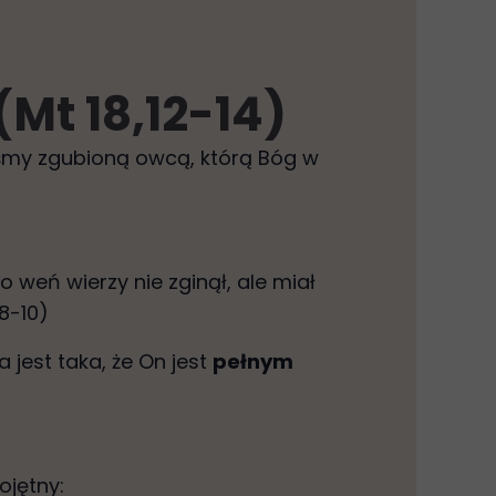
(Mt 18,12-14)
teśmy zgubioną owcą, którą Bóg w
weń wierzy nie zginął, ale miał
,8-10)
jest taka, że On jest
pełnym
ojętny: