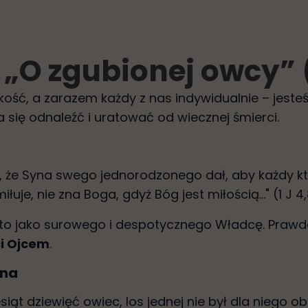
 „O zgubionej owcy” 
zkość, a zarazem każdy z nas indywidualnie – jes
 się odnaleźć i uratować od wiecznej śmierci.
 że Syna swego jednorodzonego dał, aby każdy kto 
iłuje, nie zna Boga, gdyż Bóg jest miłością..." (1 J 4
to jako surowego i despotycznego Władcę. Prawda 
ci Ojcem
.
lna
iąt dziewięć owiec, los jednej nie był dla niego ob