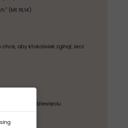
." (Mt 18,14)
 chce, aby ktokolwiek zginął, lecz
ięćdziesięciu dziewięciu
wsing