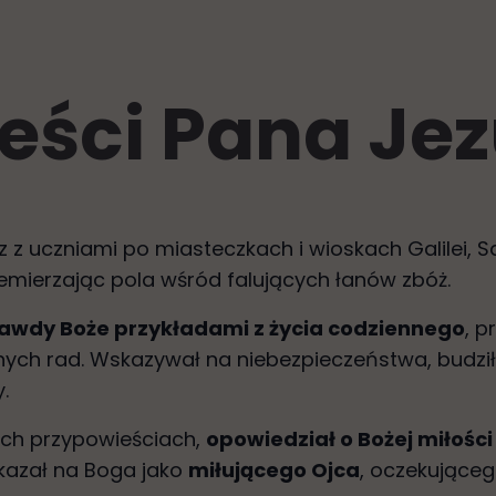
eści Pana Je
 z uczniami po miasteczkach i wioskach Galilei, Sa
zemierzając pola wśród falujących łanów zbóż.
rawdy Boże przykładami z życia codziennego
, p
nych rad. Wskazywał na niebezpieczeństwa, budził 
.
ych przypowieściach,
opowiedział o Bożej miłości
kazał na Boga jako
miłującego Ojca
, oczekująceg