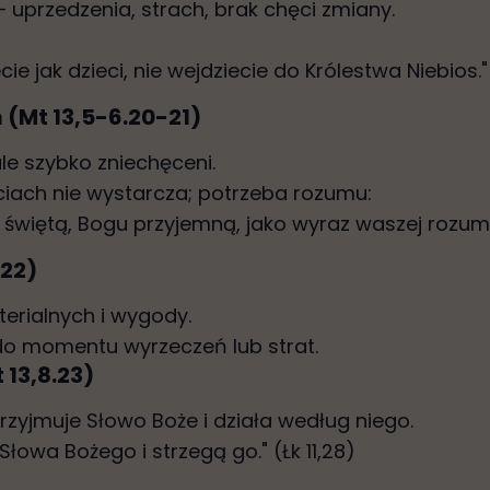
 uprzedzenia, strach, brak chęci zmiany.
iecie jak dzieci, nie wejdziecie do Królestwa Niebios.
 (Mt 13,5-6.20-21)
 ale szybko zniechęceni.
ciach nie wystarcza; potrzeba rozumu:
, świętą, Bogu przyjemną, jako wyraz waszej rozumnej
.22)
erialnych i wygody.
 do momentu wyrzeczeń lub strat.
 13,8.23)
zyjmuje Słowo Boże i działa według niego.
Słowa Bożego i strzegą go." (Łk 11,28)